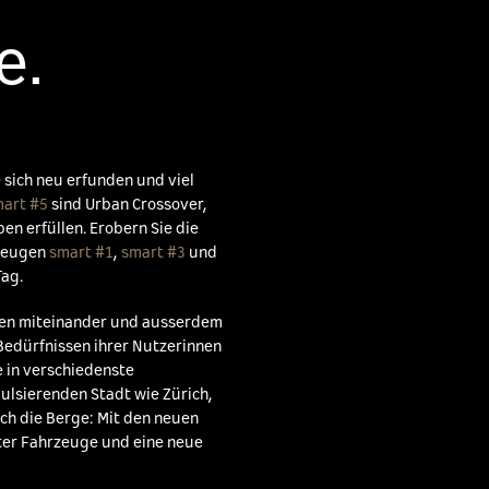
e.
 sich neu erfunden und viel
art #5
sind Urban Crossover,
n erfüllen. Erobern Sie die
rzeugen
smart #1
,
smart #3
und
Tag.
hen miteinander und ausserdem
 Bedürfnissen ihrer Nutzerinnen
 in verschiedenste
lsierenden Stadt wie Zürich,
ch die Berge: Mit den neuen
nter Fahrzeuge und eine neue