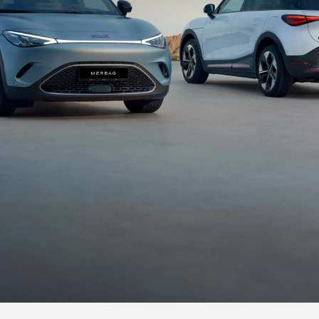
klassen
Flotten- & Geschäftskunden
Merb
des-Benz
Ladelösungen
Pres
des-AMG
Leasing
Jobs 
des-Maybach
Versicherung
Lehrs
Garantie
Kont
modelle
Digitale Extras
germodelle
Mercedes-Benz Klassiker
ahrt vereinbaren
Zubehör & Collection Onlineshop
Servicetermin buchen