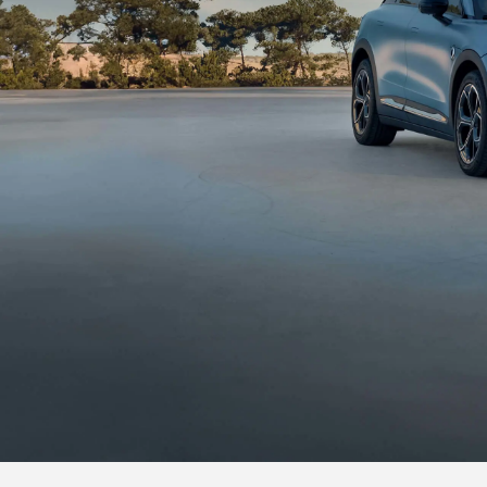
Modell
Merce
Merce
Merce
smart
Sonder
Vorgän
Probef