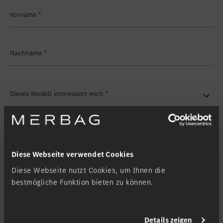
Standort favorisieren
Zollikon
Vorname
*
Standort favorisieren
Zürich-Nord
Standort favorisieren
Zürich-Seefeld
Nachname
*
Dieses Modell interessiert mich
*
Meine Filiale
*
Diese Webseite verwendet Cookies
Diese Webseite nutzt Cookies, um Ihnen die
Kontaktanfrage
bestmögliche Funktion bieten zu können.
Kontaktieren Sie mich via
*
Details zeigen