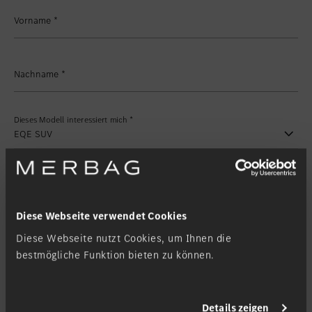
Standort favorisieren
Zollikon
Vorname
*
Standort favorisieren
Zürich-Nord
Standort favorisieren
Zürich-Seefeld
Nachname
*
Dieses Modell interessiert mich
*
Meine Filiale
*
Diese Webseite verwendet Cookies
Diese Webseite nutzt Cookies, um Ihnen die
Kontaktanfrage
bestmögliche Funktion bieten zu können.
Kontaktieren Sie mich via
*
Details zeigen