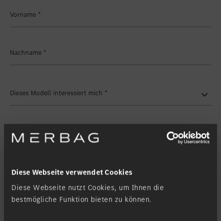
Standort favorisieren
Zollikon
Vorname
*
Standort favorisieren
Zürich-Nord
Standort favorisieren
Zürich-Seefeld
Nachname
*
Dieses Modell interessiert mich
*
Modelltyp
Meine Filiale
*
Diese Webseite verwendet Cookies
Diese Webseite nutzt Cookies, um Ihnen die
bestmögliche Funktion bieten zu können.
Kontaktanfrage