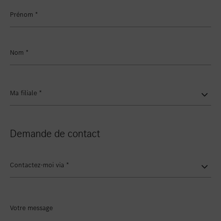
Favoriser le lieu
Winterthur
Prénom
*
Favoriser le lieu
Zollikon
Favoriser le lieu
Zürich-Nord
Nom
*
Favoriser le lieu
Zürich-Seefeld
Ma filiale
*
Demande de contact
Contactez-moi via
*
Votre message