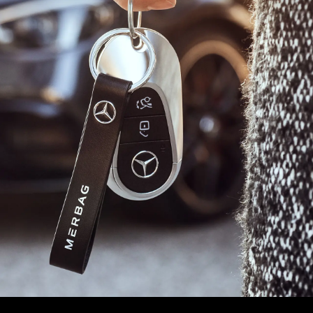
s de modèles
Clients de flotte & commerci
Merb
des-Benz
Solutions de recharge
Infor
des-AMG
Leasing
Emplo
des-Maybach
Assurance
Place
Garantie
Cont
s spéciaux
Offres digitales
s précédents
Modèles classiques Mercede
de conduite
Accessoires & Collection Onl
Rendez-vous de service