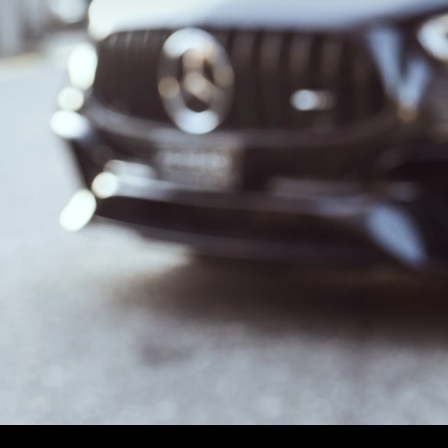
Classe
Merce
Merce
Merce
smart
Modèle
Modèle
Essai 