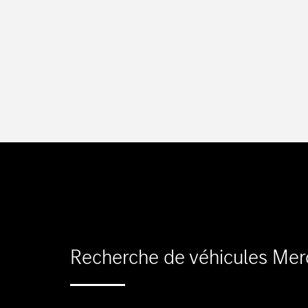
Classe
Merce
Merce
Merce
smart
Modèle
Modèle
Recherche de véhicules Mer
Essai 