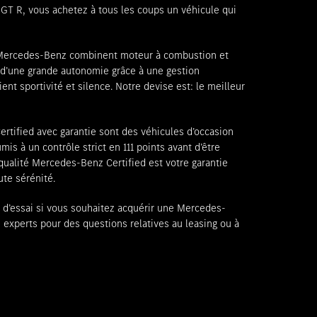
Favoriser le lieu
Thun
T R, vous achetez à tous les coups un véhicule qui
Favoriser le lieu
Vezia
Favoriser le lieu
Winterthur
 Mercedes-Benz combinent moteur à combustion et
t d’une grande autonomie grâce à une gestion
Favoriser le lieu
Zollikon
ient sportivité et silence. Notre devise est: le meilleur
Favoriser le lieu
Zürich-Nord
tified avec garantie sont des véhicules d’occasion
Favoriser le lieu
Zürich-Seefeld
s à un contrôle strict en 111 points avant d’être
 qualité Mercedes-Benz Certified est votre garantie
te sérénité.
d’essai si vous souhaitez acquérir une Mercedes-
experts pour des questions relatives au leasing ou à