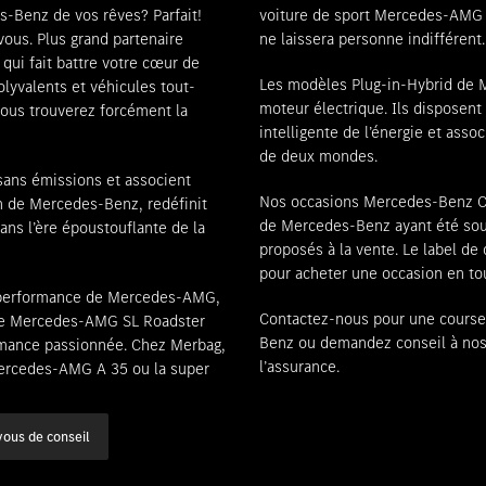
s-Benz de vos rêves? Parfait!
voiture de sport Mercedes-AMG G
Rendez-vous de consultation
ous. Plus grand partenaire
ne laissera personne indifférent.
ui fait battre votre cœur de
Les modèles Plug-in-Hybrid de
lyvalents et véhicules tout-
moteur électrique. Ils disposen
 vous trouverez forcément la
intelligente de l’énergie et assoc
de deux mondes.
sans émissions et associent
Nos occasions Mercedes-Benz Cer
on de Mercedes-Benz, redéfinit
de Mercedes-Benz ayant été soumi
dans l’ère époustouflante de la
proposés à la vente. Le label de
pour acheter une occasion en tou
e performance de Mercedes-AMG,
Contactez-nous pour une course 
ire Mercedes-AMG SL Roadster
Benz ou demandez conseil à nos 
ormance passionnée. Chez Merbag,
l’assurance.
ercedes-AMG A 35 ou la super
vous de conseil