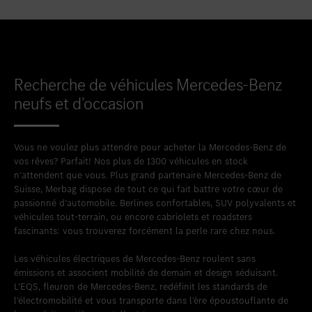
Favoriser le lieu
Bellach
Favoriser le lieu
Berne
Favoriser le lieu
Bienne
Favoriser le lieu
Bulle
Recherche de véhicules Mercedes-Benz
neufs et d’occasion
Favoriser le lieu
Granges-Paccot
Favoriser le lieu
Lugano-Pazzallo
Vous ne voulez plus attendre pour acheter la Mercedes-Benz de
Favoriser le lieu
Mendrisio
vos rêves? Parfait! Nos plus de 1300 véhicules en stock
n’attendent que vous. Plus grand partenaire Mercedes-Benz de
Favoriser le lieu
Schlieren
Suisse, Merbag dispose de tout ce qui fait battre votre cœur de
passionné d’automobile. Berlines confortables, SUV polyvalents et
Favoriser le lieu
Schlieren Occasions
véhicules tout-terrain, ou encore cabriolets et roadsters
fascinants: vous trouverez forcément la perle rare chez nous.
Favoriser le lieu
Stäfa
Les véhicules électriques de Mercedes-Benz roulent sans
Favoriser le lieu
Thun
émissions et associent mobilité de demain et design séduisant.
L’EQS, fleuron de Mercedes-Benz, redéfinit les standards de
Favoriser le lieu
Vezia
l’électromobilité et vous transporte dans l’ère époustouflante de