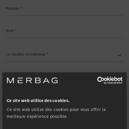
Favoriser le lieu
Winterthur
Prénom
*
Favoriser le lieu
Zollikon
Favoriser le lieu
Zürich-Nord
Nom
*
Favoriser le lieu
Zürich-Seefeld
Ce modèle m'intéresse
*
Type de modèle
Ma filiale
*
Ce site web utilise des cookies.
Ce site web utilise des cookies pour vous offrir la
meilleure expérience possible.
Demande de contact