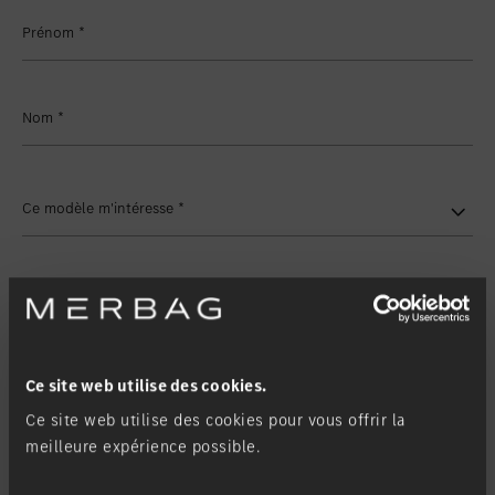
Favoriser le lieu
Winterthur
Prénom
*
Favoriser le lieu
Zollikon
Favoriser le lieu
Zürich-Nord
Nom
*
Favoriser le lieu
Zürich-Seefeld
Ce modèle m'intéresse
*
Type de modèle
Ma filiale
*
Ce site web utilise des cookies.
Ce site web utilise des cookies pour vous offrir la
meilleure expérience possible.
Demande de contact