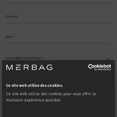
Favoriser le lieu
Winterthur
Favoriser le lieu
Zollikon
Prénom
*
Favoriser le lieu
Zürich-Nord
Favoriser le lieu
Zürich-Seefeld
Nom
*
Ce modèle m'intéresse
*
Ma filiale
*
Ce site web utilise des cookies.
Ce site web utilise des cookies pour vous offrir la
Demande de contact
meilleure expérience possible.
Contactez-moi via
*