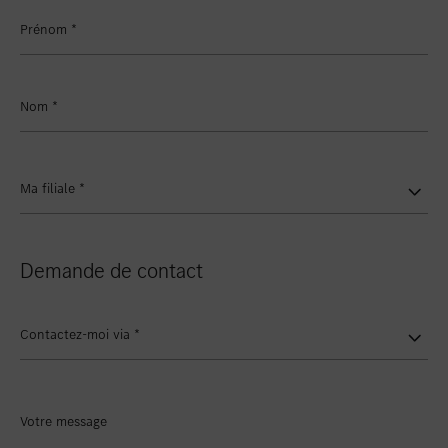
Favoriser le lieu
Winterthur
Prénom
*
Favoriser le lieu
Zollikon
Favoriser le lieu
Zürich-Nord
Nom
*
Favoriser le lieu
Zürich-Seefeld
Ma filiale
*
Demande de contact
Contactez-moi via
*
Votre message