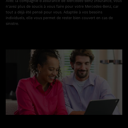
Avec la compagnie d'assurance de Mercedes-Benz Insurance, vous
Favoriser le lieu
Winterthur
n'avez plus de soucis à vous faire pour votre Mercedes-Benz, car
tout a déjà été pensé pour vous. Adaptée à vos besoins
Favoriser le lieu
Zollikon
individuels, elle vous permet de rester bien couvert en cas de
sinistre.
Favoriser le lieu
Zürich-Nord
Favoriser le lieu
Zürich-Seefeld