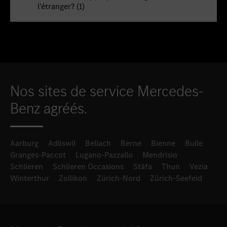
l’étranger? (1)
Nos sites de service Mercedes-
Benz agréés.
Aarburg
Adliswil
Bellach
Berne
Bienne
Bulle
Granges-Paccot
Lugano-Pazzallo
Mendrisio
Schlieren
Schlieren Occasions
Stäfa
Thun
Vezia
Winterthur
Zollikon
Zürich-Nord
Zürich-Seefeld