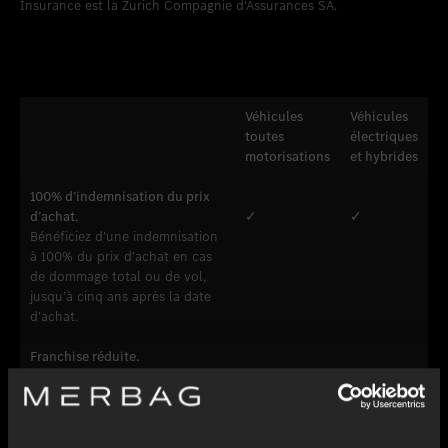
Insurance est la Zurich Compagnie d'Assurances SA.
Véhicules
Véhicules
toutes
électriques
motorisations
et hybrides
100% d’indemnisation du prix
d’achat.
✓
✓
Bénéficiez d’une indemnisation
à 100% du prix d’achat en cas
de dommage total ou de vol,
jusqu’à cinq ans après la date
d’achat.
Franchise réduite.
Faites réparer les dommages
✓
✓
chez un partenaire Mercedes-
Benz officiel et bénéficiez d’une
franchise réduite.