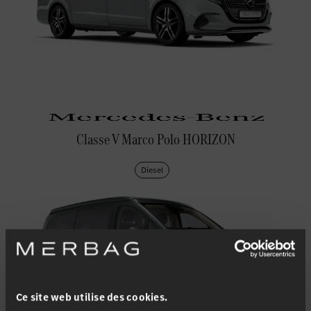
Favoriser le lieu
Winterthur
Favoriser le lieu
Zollikon
Favoriser le lieu
Zürich-Nord
Favoriser le lieu
Zürich-Seefeld
Classe V Marco Polo HORIZON
Diesel
Ce site web utilise des cookies.