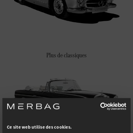
Favoriser le lieu
Winterthur
Favoriser le lieu
Zollikon
Favoriser le lieu
Zürich-Nord
Favoriser le lieu
Zürich-Seefeld
Plus de classiques
Ce site web utilise des cookies.