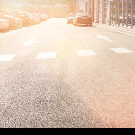
Classe
Merce
Merce
Merce
smart
Modèle
Modèle
Essai 