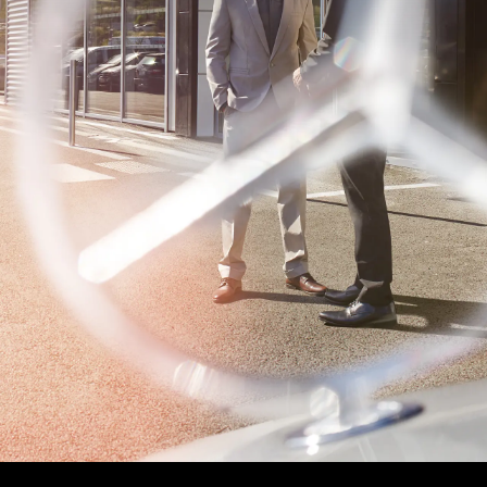
s de modèles
Clients de flotte & commerci
Merb
des-Benz
Solutions de recharge
Infor
des-AMG
Leasing
Emplo
des-Maybach
Assurance
Place
Garantie
Cont
s spéciaux
Offres digitales
(curr
s précédents
Modèles classiques Mercede
de conduite
Accessoires & Collection Onl
Rendez-vous de service