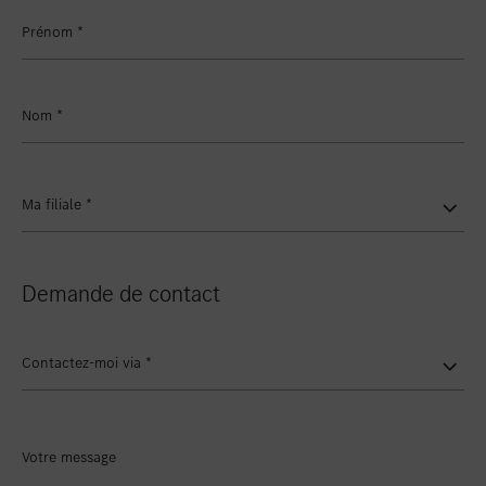
Favoriser le lieu
Winterthur
Prénom
*
Favoriser le lieu
Zollikon
Favoriser le lieu
Zürich-Nord
Nom
*
Favoriser le lieu
Zürich-Seefeld
Ma filiale
*
Demande de contact
Contactez-moi via
*
Votre message