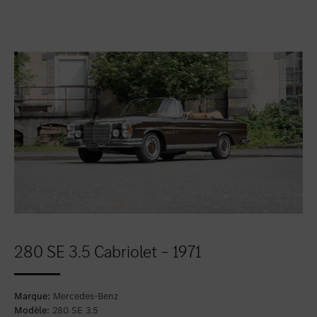
Favoriser le lieu
Winterthur
Favoriser le lieu
Zollikon
Favoriser le lieu
Zürich-Nord
Favoriser le lieu
Zürich-Seefeld
280 SE 3.5 Cabriolet – 1971
Marque:
Mercedes-Benz
Modèle:
280 SE 3.5