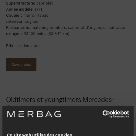
Superstructure:
cabriolet
Année modèle:
1971
Couleur:
marron tabac
Intérieur:
cognac
Particularité:
matching numbers, cabriolet d’origine, climatisation
d’origine, 52 100 miles (83 847 km)
Prix:
sur demande
Savoir plus
Oldtimers et youngtimers Mercedes-
Benz.
La distinction entre oldtimer et youngtimer est parfois très difficile
à faire, en particulier pour les véhicules classiques Mercedes-Benz.
Ce site web utilise des cookies.