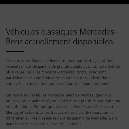
Favoriser le lieu
Bellach
Favoriser le lieu
Berne
Favoriser le lieu
Bienne
Véhicules classiques Mercedes-
Favoriser le lieu
Bulle
Benz actuellement disponibles.
Favoriser le lieu
Granges-Paccot
Favoriser le lieu
Lugano-Pazzallo
Les classiques Mercedes-Benz proposés par Merbag sont des
Favoriser le lieu
Mendrisio
véhicules haut de gamme de grande qualité avec un potentiel de
plus-value. Tous les modèles Mercedes-Benz Classic sont
Favoriser le lieu
Schlieren
partiellement ou entièrement restaurés et ont un historique
connu. Ils ne présentent aucun défaut technique ou visuel.
Favoriser le lieu
Schlieren Occasions
Les modèles classiques Mercedes-Benz de Merbag, que vous
Favoriser le lieu
Stäfa
pouvez voir et acheter ici, vous offrent un plaisir de conduite pur
et authentique. En tant que
Mercedes-Benz ClassicPartner
officiel,
Favoriser le lieu
Thun
Merbag effectue tous les travaux de service, de réparation et
d’entretien sur les classiques haut de gamme de Mercedes-Benz
Favoriser le lieu
Vezia
dans le
Merbag Classic Center de Schlieren
.