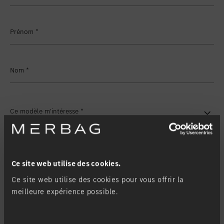
Favoriser le lieu
Winterthur
Favoriser le lieu
Zollikon
Prénom
*
Favoriser le lieu
Zürich-Nord
Favoriser le lieu
Zürich-Seefeld
Nom
*
Ce modèle m'intéresse
*
Ma filiale
*
Ce site web utilise des cookies.
Ce site web utilise des cookies pour vous offrir la
Demande de contact
meilleure expérience possible.
Contactez-moi via
*