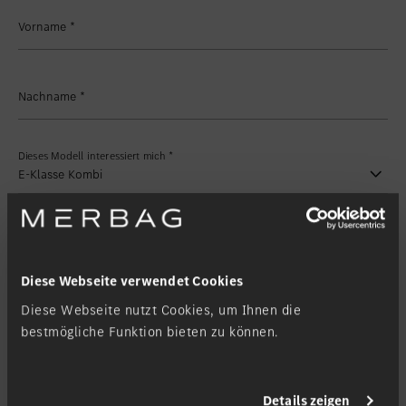
Standort favorisieren
Zollikon
Vorname
*
Standort favorisieren
Zürich-Nord
Standort favorisieren
Zürich-Seefeld
Nachname
*
Dieses Modell interessiert mich
*
Meine Filiale
*
Diese Webseite verwendet Cookies
Diese Webseite nutzt Cookies, um Ihnen die
Kontaktanfrage
bestmögliche Funktion bieten zu können.
Kontaktieren Sie mich via
*
Details zeigen