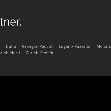
Beratungstermin vereinbaren
ner.
Bulle
Granges-Paccot
Lugano-Pazzallo
Mendri
ürich-Nord
Zürich-Seefeld