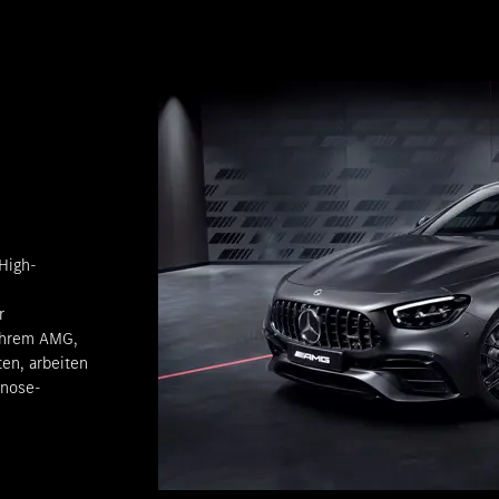
 High-
r
 Ihrem AMG,
ten, arbeiten
gnose-