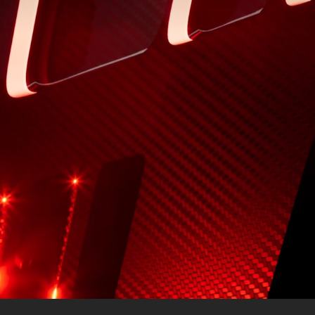
klassen
Flotten- & Geschäftskunden
Merb
des-Benz
Ladelösungen
Pres
des-AMG
Leasing
Jobs 
des-Maybach
Versicherung
Lehrs
Garantie
Kont
modelle
Digitale Extras
germodelle
Mercedes-Benz Klassiker
ahrt vereinbaren
Zubehör & Collection Onlineshop
Servicetermin buchen