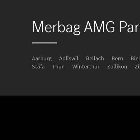
Merbag AMG Part
Aarburg
Adliswil
Bellach
Bern
Biel
Stäfa
Thun
Winterthur
Zollikon
Z