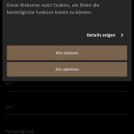
Diese Webseite nutzt Cookies, um Ihnen die
bestmögliche Funktion bieten zu können.
Mit * gekennzeichnete Felder sind Pflichtfelder.
Details zeigen
Firma
*
Alle zulassen
Kontaktperson
*
Alle ablehnen
PLZ
*
Ort
*
Fuhrparkgrösse