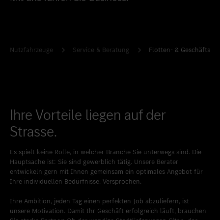
Standort favorisieren
Bern
Standort favorisieren
Bümpliz
Standort favorisieren
Granges-Paccot
Nutzfahrzeuge
Service & Beratung
Flotten- & Geschäftsku
Standort favorisieren
Neuendorf
Standort favorisieren
Schlieren
Standort favorisieren
Uetendorf
Ihre Vorteile liegen auf der
Standort favorisieren
Vezia
Strasse.
Standort favorisieren
Wettingen
Es spielt keine Rolle, in welcher Branche Sie unterwegs sind. Die
Standort favorisieren
Wetzikon
Hauptsache ist: Sie sind gewerblich tätig. Unsere Berater
entwickeln gern mit Ihnen gemeinsam ein optimales Angebot für
Standort favorisieren
Winterthur
Ihre individuellen Bedürfnisse. Versprochen.
Standort favorisieren
Zürich-Nord
Ihre Ambition, jeden Tag einen perfekten Job abzuliefern, ist
unsere Motivation. Damit Ihr Geschäft erfolgreich läuft, brauchen