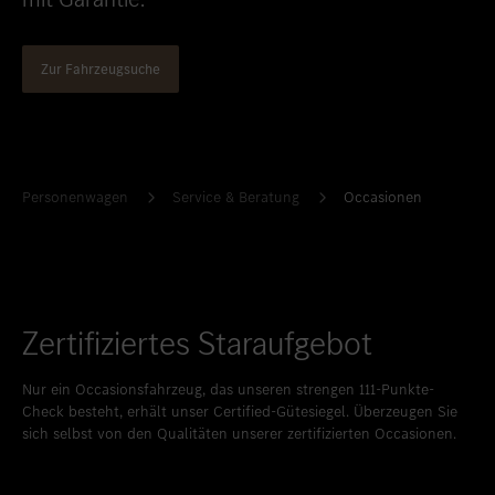
Standort favorisieren
Bern
Standort favorisieren
Biel
Zur Fahrzeugsuche
Standort favorisieren
Bulle
Standort favorisieren
Granges-Paccot
Standort favorisieren
Lugano-Pazzallo
Personenwagen
Service & Beratung
Occasionen
Standort favorisieren
Mendrisio
Standort favorisieren
Schlieren
Standort favorisieren
Schlieren Occasionen
Zertifiziertes Staraufgebot
Standort favorisieren
Stäfa
Nur ein Occasionsfahrzeug, das unseren strengen 111-Punkte-
Standort favorisieren
Thun
Check besteht, erhält unser Certified-Gütesiegel. Überzeugen Sie
sich selbst von den Qualitäten unserer zertifizierten Occasionen.
Standort favorisieren
Vezia
Standort favorisieren
Winterthur