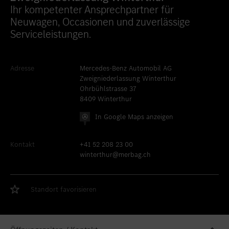
Ihr kompetenter Ansprechpartner für
Standort favorisieren
Bern
Neuwagen, Occasionen und zuverlässige
Standort favorisieren
Biel
Serviceleistungen.
Standort favorisieren
Bulle
Standort favorisieren
Granges-Paccot
Adresse
Mercedes-Benz Automobil AG
Zweigniederlassung Winterthur
Standort favorisieren
Lugano-Pazzallo
Ohrbühlstrasse 37
8409 Winterthur
Standort favorisieren
Mendrisio
In Google Maps anzeigen
Standort favorisieren
Schlieren
Kontakt
+41 52 208 23 00
Standort favorisieren
Schlieren Occasionen
winterthur@merbag.ch
Standort favorisieren
Stäfa
Standort favorisieren
Thun
Standort favorisieren
Standort favorisieren
Vezia
Standort favorisieren
Winterthur