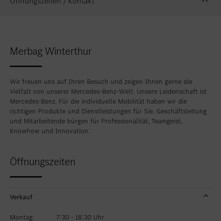
Öffnungszeiten / Kontakt
Standort favorisieren
Zollikon
Standort favorisieren
Zürich-Nord
Merbag Winterthur
Standort favorisieren
Zürich-Seefeld
Wir freuen uns auf Ihren Besuch und zeigen Ihnen gerne die
Vielfalt von unserer Mercedes-Benz-Welt. Unsere Leidenschaft ist
Mercedes-Benz. Für die individuelle Mobilität haben wir die
richtigen Produkte und Dienstleistungen für Sie. Geschäftsleitung
und Mitarbeitende bürgen für Professionalität, Teamgeist,
Knowhow und Innovation.
Öffnungszeiten
Verkauf
Montag:
7:30 - 18:30 Uhr