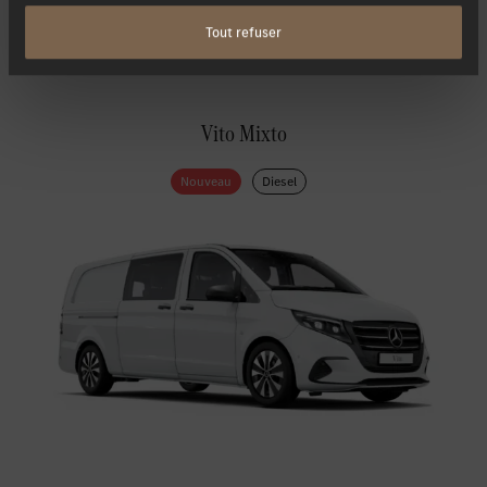
Autres modèles dans cette série
construcion
Tout refuser
Vito Mixto
Nouveau
Diesel