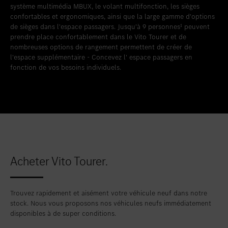
système multimédia MBUX, le volant multifonction, les sièges
confortables et ergonomiques, ainsi que la large gamme d'options
de sièges dans l'espace passagers. Jusqu'à 9 personnes¹ peuvent
prendre place confortablement dans le Vito Tourer et de
nombreuses options de rangement permettent de créer de
l'espace supplémentaire - Concevez l' espace passagers en
fonction de vos besoins individuels.
Acheter Vito Tourer.
Trouvez rapidement et aisément votre véhicule neuf dans notre
stock. Nous vous proposons nos véhicules neufs immédiatement
disponibles à de super conditions.