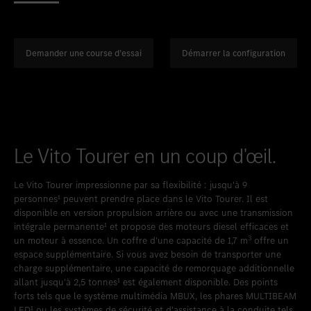
Favoriser le lieu
Bellach
Favoriser le lieu
Berne
Favoriser le lieu
Bümpliz
Demander une course d’essai
Démarrer la configuration
Favoriser le lieu
Granges-Paccot
Favoriser le lieu
Neuendorf
Favoriser le lieu
Schlieren
Le Vito Tourer en un coup d'œil.
Favoriser le lieu
Uetendorf
Favoriser le lieu
Vezia
Le Vito Tourer impressionne par sa flexibilité : jusqu'à 9
personnes¹ peuvent prendre place dans le Vito Tourer. Il est
Favoriser le lieu
Wettingen
disponible en version propulsion arrière ou avec une transmission
intégrale permanente¹
et propose des moteurs diesel efficaces et
Favoriser le lieu
Wetzikon
3
un moteur à essence. Un coffre d'une capacité de 1,7 m
offre un
espace supplémentaire. Si vous avez besoin de transporter une
Favoriser le lieu
Winterthur
charge supplémentaire, une capacité de remorquage additionnelle
allant jusqu'à 2,5 tonnes¹ est également disponible. Des points
Favoriser le lieu
Zürich-Nord
forts tels que le système multimédia MBUX, les phares MULTIBEAM
LED¹
ou les systèmes de sécurité et d'assistance à la conduite tels