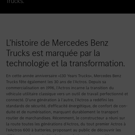
Trucks.
Favoriser le lieu
Bellach
Favoriser le lieu
Berne
Favoriser le lieu
Bümpliz
Favoriser le lieu
Granges-Paccot
L’histoire de Mercedes Benz
Favoriser le lieu
Neuendorf
Trucks est marquée par la
Favoriser le lieu
Schlieren
technologie et la transformation.
Favoriser le lieu
Uetendorf
En cette année anniversaire «130 Years Trucks», Mercedes Benz
Favoriser le lieu
Vezia
Trucks fête également les 30 ans de l’Actros. Depuis sa
commercialisation en 1996, l’Actros incarne la transition du
Favoriser le lieu
Wettingen
véhicule utilitaire classique vers un outil de travail perfectionné et
connecté. D’une génération à l’autre, l’Actros a redéfini les
Favoriser le lieu
Wetzikon
standards de sécurité, d’efficacité énergétique, de confort de con-
duite et de numérisation, marquant durablement le transport
Favoriser le lieu
Winterthur
routier de marchandises. Récemment, le constructeur a réuni sur
la route toutes les générations d’Actros, du tout premier Actros à
Favoriser le lieu
Zürich-Nord
l’eActros 600 à batteries, proposant au public de découvrir les