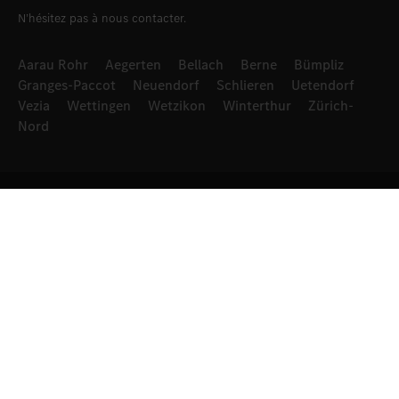
N’hésitez pas à nous contacter.
Aarau Rohr
Aegerten
Bellach
Berne
Bümpliz
Granges-Paccot
Neuendorf
Schlieren
Uetendorf
Vezia
Wettingen
Wetzikon
Winterthur
Zürich-
Nord
Mercedes-Benz Automobil AG
Siège principal
Zürcherstrasse 109
8952 Schlieren
+41 44 732 55 55
Formulaire de contact
28 sites.
Aussi près de chez vous.