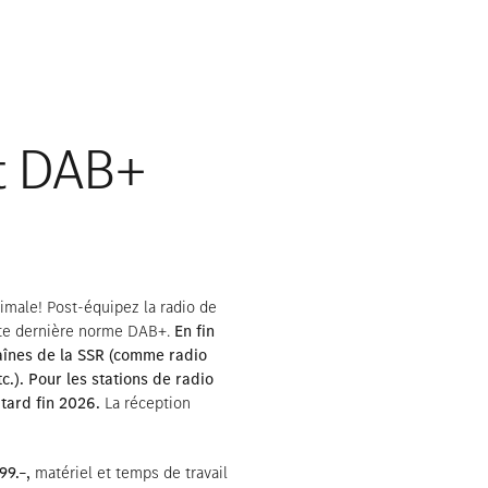
Rendez-vous de consultat
t DAB+
imale! Post-équipez la radio de
ute dernière norme DAB+.
En fin
aînes de la SSR (comme radio
c.).
Pour les stations de radio
 tard fin 2026.
La réception
9.–,
matériel et temps de travail