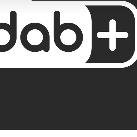
s précédents
Flottes et clients commer
Merb
Solutions de recharge
Infor
'un van/véhicule utilitaire léger
Leasing
de camion
Emplo
Assurance
Place
Garantie
Cont
Location
Digital Extras
ServiceCare
Rendez-vous de service