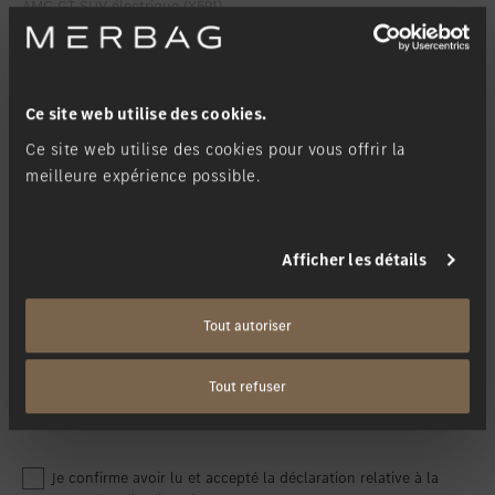
Favoriser le lieu
Winterthur
Favoriser le lieu
Zollikon
Je souhaite être informé lorsque...
*
Favoriser le lieu
Zürich-Nord
Ce site web utilise des cookies.
le véhicule peut être commandé
Favoriser le lieu
Zürich-Seefeld
Ce site web utilise des cookies pour vous offrir la
le véhicule peut être inspecté
meilleure expérience possible.
Ma filiale
*
Afficher les détails
Tout autoriser
Tout refuser
Je confirme avoir lu et accepté la déclaration relative à la