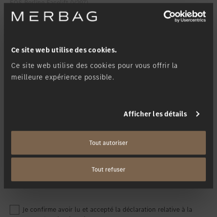
Favoriser le lieu
Winterthur
Favoriser le lieu
Zollikon
Je souhaite être informé lorsque...
*
Favoriser le lieu
Zürich-Nord
Ce site web utilise des cookies.
le véhicule peut être commandé
Favoriser le lieu
Zürich-Seefeld
Ce site web utilise des cookies pour vous offrir la
le véhicule peut être inspecté
meilleure expérience possible.
Ma filiale
*
Afficher les détails
Tout autoriser
Tout refuser
Je confirme avoir lu et accepté la déclaration relative à la