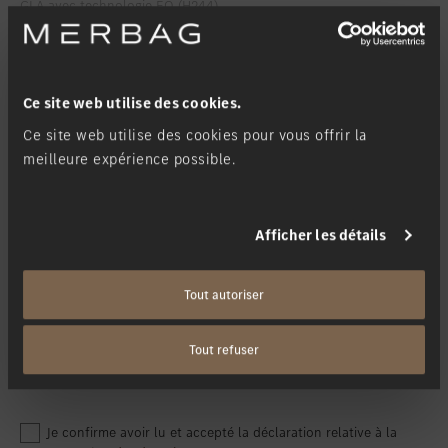
Favoriser le lieu
Winterthur
Favoriser le lieu
Zollikon
Je souhaite être informé lorsque...
*
Favoriser le lieu
Zürich-Nord
Ce site web utilise des cookies.
le véhicule peut être commandé
Favoriser le lieu
Zürich-Seefeld
Ce site web utilise des cookies pour vous offrir la
le véhicule peut être inspecté
meilleure expérience possible.
Ma filiale
*
Afficher les détails
Tout autoriser
Tout refuser
Je confirme avoir lu et accepté la déclaration relative à la