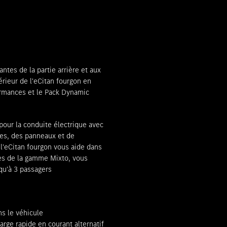
Rendez-vous de consultat
ntes de la partie arrière et aux
érieur de l'eCitan fourgon en
ormances et le Pack Dynamic
our la conduite électrique avec
tes, des panneaux et de
l'eCitan fourgon vous aide dans
les de la gamme Mixto, vous
qu'à 3 passagers
ns le véhicule
rge rapide en courant alternatif