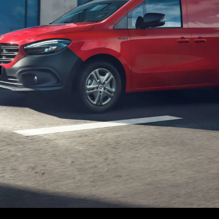
s précédents
Flottes et clients commer
Merb
Solutions de recharge
Infor
'un van/véhicule utilitaire léger
Leasing
de camion
Emplo
Assurance
Place
Garantie
Cont
Location
Digital Extras
ServiceCare
Rendez-vous de service