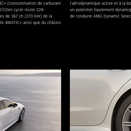
IC+ (consommation de carburant
G SPEEDSHIFT TCT, ils permettent
 CO2en cycle mixte 228-
alisé avec les programmes
res de 367 ch (270 kW) de la
de conduite AMG Dynamic Selec
ale 4MATIC+ ainsi que du châssis