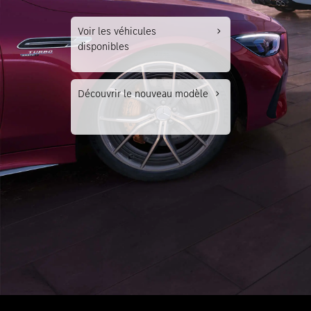
Classe
Voir les véhicules
disponibles
Merce
Merce
Découvrir le nouveau modèle
Merce
smart
Modèle
Modèle
Essai 