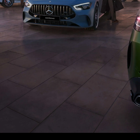
s de modèles
Clients de flotte & commerci
Merb
des-Benz
Solutions de recharge
Infor
des-AMG
Leasing
Emplo
des-Maybach
Assurance
Place
Garantie
Cont
s spéciaux
Offres digitales
s précédents
Modèles classiques Mercede
de conduite
Accessoires & Collection Onl
Rendez-vous de service