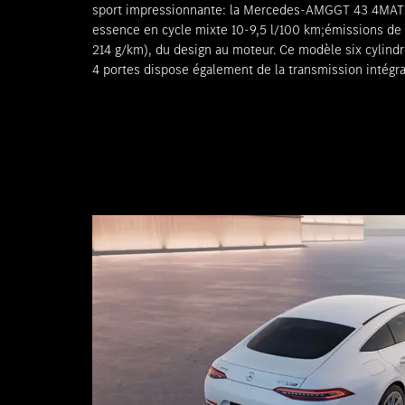
sport impressionnante: la Mercedes-AMGGT 43 4MAT
l’aérodynamique active et à la boîte de vitesses AM
essence en cycle mixte 10-9,5 l/100 km;émissions de
un potentiel hautement dynamique qui peut être personn
214 g/km), du design au moteur. Ce modèle six cylind
4 portes dispose également de la transmission intégr