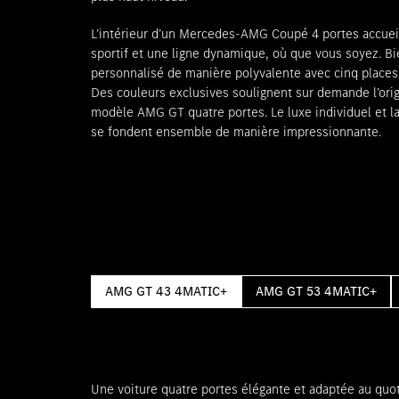
L’intérieur d’un Mercedes-AMG Coupé 4 portes accuei
sportif et une ligne dynamique, où que vous soyez. Bi
personnalisé de manière polyvalente avec cinq places 
Des couleurs exclusives soulignent sur demande l’origi
modèle AMG GT quatre portes. Le luxe individuel et la
se fondent ensemble de manière impressionnante.
AMG GT 43 4MATIC+
AMG GT 53 4MATIC+
Une voiture quatre portes élégante et adaptée au qu
AMG Ride Control avec ajustement adaptatif des amor