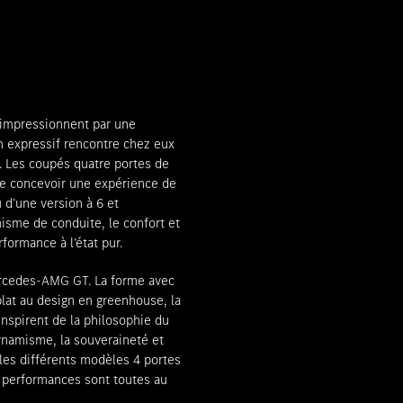
Rendez-vous de consultation
impressionnent par une
n expressif rencontre chez eux
. Les coupés quatre portes de
de concevoir une expérience de
 d’une version à 6 et
isme de conduite, le confort et
rformance à l’état pur.
rcedes-AMG GT. La forme avec
plat au design en greenhouse, la
nspirent de la philosophie du
ynamisme, la souveraineté et
, les différents modèles 4 portes
es performances sont toutes au