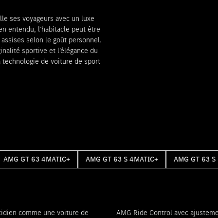
lle ses voyageurs avec un luxe
en entendu, l’habitacle peut être
assises selon le goût personnel.
nalité sportive et l’élégance du
 technologie de voiture de sport
AMG GT 63 4MATIC+
AMG GT 63 S 4MATIC+
AMG GT 63 S
otidien comme une voiture de
tisseurs. Ensemble, grâce à