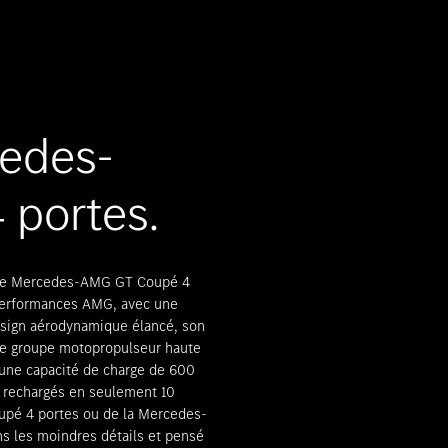
Rendez-vous de consultation
cedes-
portes.
velle Mercedes-AMG GT Coupé 4
 performances AMG, avec une
esign aérodynamique élancé, son
 de groupe motopropulseur haute
une capacité de charge de 600
 rechargés en seulement 10
upé 4 portes ou de la Mercedes-
s les moindres détails et pensé