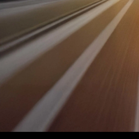
Classe
Merce
Merce
Merce
smart
Modèle
Modèle
Essai 