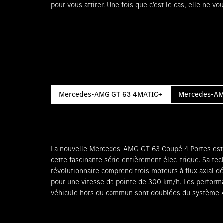
pour vous attirer. Une fois que c’est le cas, elle ne vo
Mercedes-AMG GT 63 4MATIC+
Mercedes-AM
La nouvelle Mercedes-AMG GT 63 Coupé 4 Portes est 
expérience V8 incroyablement immersive restituant un
cette fascinante série entièrement élec-trique. Sa te
de véritables sensations de changement de rapports. De
révolutionnaire comprend trois moteurs à flux axial 
batterie innovante assure une excellente reproductibili
pour une vitesse de pointe de 300 km/h. Les perform
une recharge ultra-rapide, mais aussi une autonomie de 69
véhicule hors du commun sont doublées du système