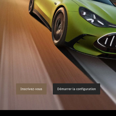
s de modèles
Clients de flotte & commerci
Merb
des-Benz
Solutions de recharge
Infor
des-AMG
Leasing
Emplo
des-Maybach
Assurance
Place
Garantie
Cont
s spéciaux
Offres digitales
s précédents
Modèles classiques Mercede
Inscrivez-vous
Démarrer la configuration
de conduite
Accessoires & Collection Onl
Rendez-vous de service