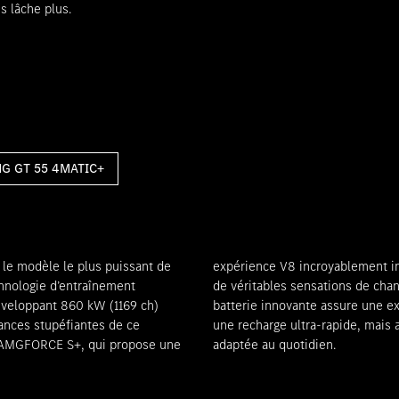
us lâche plus.
G GT 55 4MATIC+
le modèle le plus puissant de
e authentique sonorité AMG et
chnologie d’entraînement
 plus, sa technologie de
développant 860 kW (1169 ch)
té des performances et permet
ances stupéfiantes de ce
6 kilomètres, parfai-tement
 AMGFORCE S+, qui propose une
adaptée au quotidien.