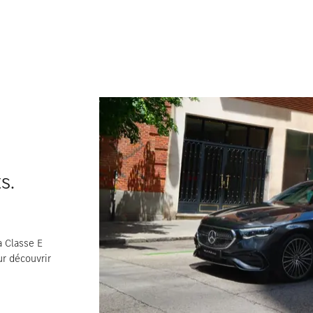
s.
a Classe E
r découvrir