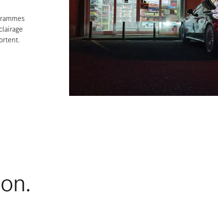
ogrammes
lairage
ortent.
ion.