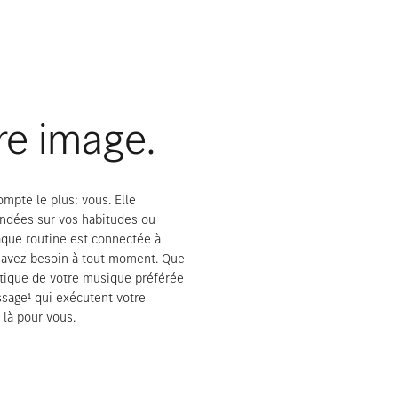
Rendez-vous de consultation
re image.
mpte le plus: vous. Elle
ondées sur vos habitudes ou
aque routine est connectée à
s avez besoin à tout moment. Que
matique de votre musique préférée
ssage¹
qui exécutent votre
 là pour vous.