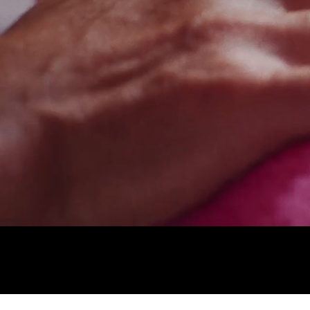
Classe
Merce
Merce
Merce
smart
Modèle
Modèle
Essai 