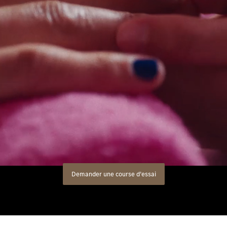
s de modèles
Clients de flotte & commerci
Merb
des-Benz
Solutions de recharge
Infor
des-AMG
Leasing
Emplo
des-Maybach
Assurance
Place
Garantie
Cont
s spéciaux
Offres digitales
s précédents
Modèles classiques Mercede
Demander une course d’essai
de conduite
Accessoires & Collection Onl
Rendez-vous de service