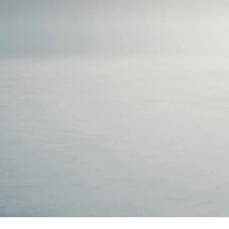
Classe
Merce
Merce
Merce
smart
Modèle
Modèle
Essai 