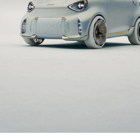
s de modèles
Clients de flotte & commerci
Merb
des-Benz
Solutions de recharge
Infor
des-AMG
Leasing
Emplo
des-Maybach
Assurance
Place
Garantie
Cont
s spéciaux
Offres digitales
s précédents
Modèles classiques Mercede
de conduite
Accessoires & Collection Onl
Rendez-vous de service