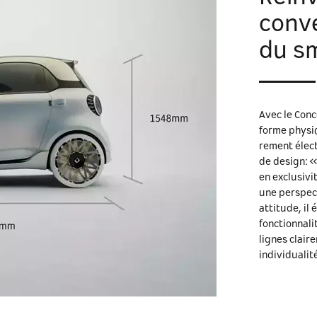
conve
du s
Avec le Conc
forme physiq
rement élect
de design: 
en exclusivi
une perspect
attitude, il
fonctionnali
lignes clair
individualit