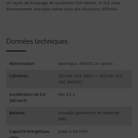
un rayon de braquage de seulement 10,9 mètres, le VLE reste
étonnamment maniable même dans des situations difficiles.
Données techniques
Motorisation:
électrique, 4MATIC en option
Cylindrée:
203 kW (VLE 300) | > 300 kW (VLE
400 4MATIC)
Accélération de 0 à
dès 6,5 s
100 km/h:
Batterie:
nouvelle génération de batteries
NMC
Capacité énergétique
jusqu’à 115 kWh
utile: