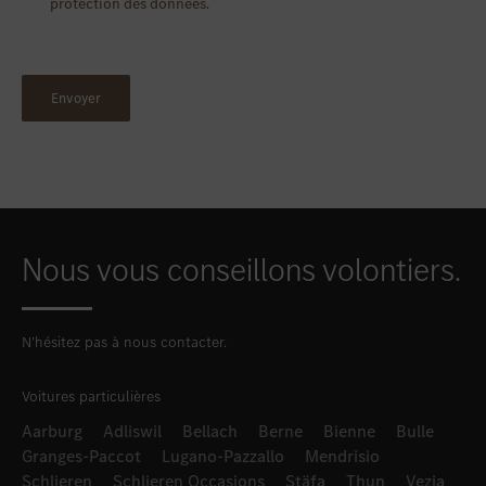
protection des données
.
Nous vous conseillons volontiers.
N’hésitez pas à nous contacter.
Voitures particulières
Aarburg
Adliswil
Bellach
Berne
Bienne
Bulle
Granges-Paccot
Lugano-Pazzallo
Mendrisio
Schlieren
Schlieren Occasions
Stäfa
Thun
Vezia