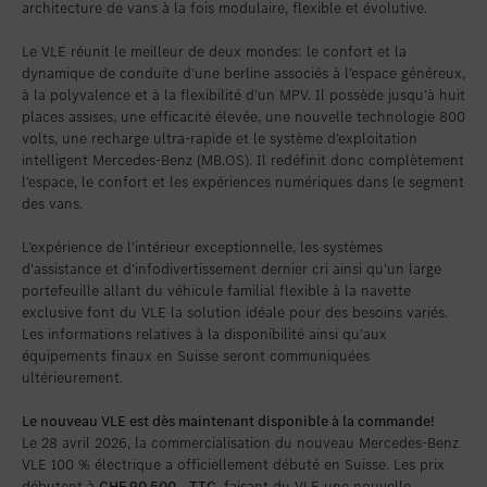
Favoriser le lieu
Winterthur
architecture de vans à la fois modulaire, flexible et évolutive.
Favoriser le lieu
Zollikon
Le VLE réunit le meilleur de deux mondes: le confort et la
dynamique de conduite d’une berline associés à l’espace généreux,
Favoriser le lieu
Zürich-Nord
à la polyvalence et à la flexibilité d’un MPV. Il possède jusqu’à huit
places assises, une efficacité élevée, une nouvelle technologie 800
Favoriser le lieu
Zürich-Seefeld
volts, une recharge ultra-rapide et le système d’exploitation
intelligent Mercedes-Benz (MB.OS). Il redéfinit donc complètement
l’espace, le confort et les expériences numériques dans le segment
des vans.
L’expérience de l’intérieur exceptionnelle, les systèmes
d’assistance et d’infodivertissement dernier cri ainsi qu’un large
portefeuille allant du véhicule familial flexible à la navette
exclusive font du VLE la solution idéale pour des besoins variés.
Les informations relatives à la disponibilité ainsi qu’aux
équipements finaux en Suisse seront communiquées
ultérieurement.
Le nouveau VLE est dès maintenant disponible à la commande!
Le 28 avril 2026, la commercialisation du nouveau Mercedes-Benz
VLE 100 % électrique a officiellement débuté en Suisse. Les prix
débutent à
CHF 90 500.– TTC
, faisant du VLE une nouvelle