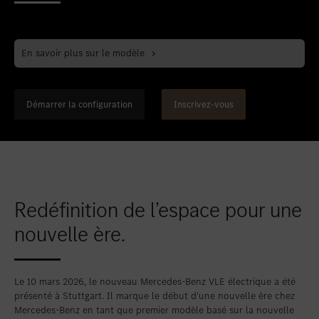
Favoriser le lieu
Bellach
Favoriser le lieu
Berne
En savoir plus sur le modèle
Favoriser le lieu
Bienne
Favoriser le lieu
Bulle
Démarrer la configuration
Inscrivez-vous
Favoriser le lieu
Granges-Paccot
Favoriser le lieu
Lugano-Pazzallo
Favoriser le lieu
Mendrisio
Favoriser le lieu
Schlieren
Redéfinition de l’espace pour une
Favoriser le lieu
Schlieren Occasions
nouvelle ère.
Favoriser le lieu
Stäfa
Favoriser le lieu
Thun
Le 10 mars 2026, le nouveau Mercedes-Benz VLE électrique a été
présenté à Stuttgart. Il marque le début d’une nouvelle ère chez
Favoriser le lieu
Vezia
Mercedes-Benz en tant que premier modèle basé sur la nouvelle