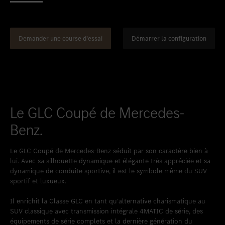
Favoriser le lieu
Bellach
Favoriser le lieu
Berne
Favoriser le lieu
Bienne
Demander une course d’essai
Démarrer la configuration
Favoriser le lieu
Bulle
Favoriser le lieu
Granges-Paccot
Favoriser le lieu
Lugano-Pazzallo
Le GLC Coupé de Mercedes-
Favoriser le lieu
Mendrisio
Benz.
Favoriser le lieu
Schlieren
Le GLC Coupé de Mercedes-Benz séduit par son caractère bien à
Favoriser le lieu
Schlieren Occasions
lui. Avec sa silhouette dynamique et élégante très appréciée et sa
dynamique de conduite sportive, il est le symbole même du SUV
Favoriser le lieu
Stäfa
sportif et luxueux.
Favoriser le lieu
Thun
Il enrichit la Classe GLC en tant qu’alternative charismatique au
Favoriser le lieu
Vezia
SUV classique avec transmission intégrale 4MATIC de série, des
équipements de série complets et la dernière génération du