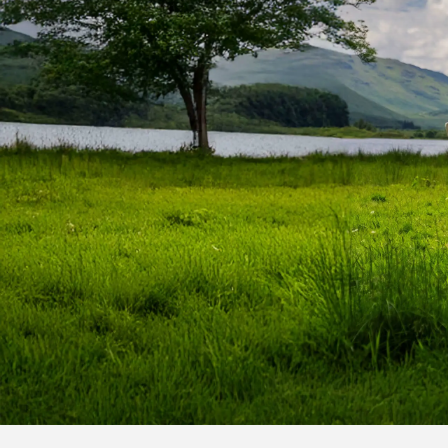
Vorgän
Probef
Probef