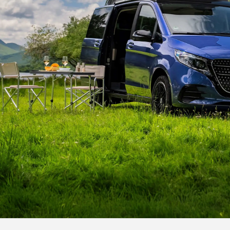
germodelle
Flotten- & Geschäftskunden
Merb
Ladelösungen
Pres
ahrt mit einem Van/Transporter
Leasing
ahrt mit einem LKW/Truck
Jobs 
Versicherung
Lehrs
Garantie
Kont
Mieten
Digitale Extras
ServiceCare
Servicetermin buchen