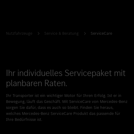
Standort favorisieren
Bern
Standort favorisieren
Bümpliz
Standort favorisieren
Granges-Paccot
Nutzfahrzeuge
Service & Beratung
ServiceCare
Standort favorisieren
Neuendorf
Standort favorisieren
Schlieren
Standort favorisieren
Uetendorf
Ihr individuelles Servicepaket mit
Standort favorisieren
Vezia
planbaren Raten.
Standort favorisieren
Wettingen
Ihr Transporter ist ein wichtiger Motor für Ihren Erfolg. Ist er in
Standort favorisieren
Wetzikon
Bewegung, läuft das Geschäft. Mit ServiceCare von Mercedes-Benz
Standort favorisieren
Winterthur
sorgen Sie dafür, dass es auch so bleibt. Finden Sie heraus,
welches Mercedes-Benz ServiceCare Produkt das passende für
Standort favorisieren
Zürich-Nord
Ihre Bedürfnisse ist.