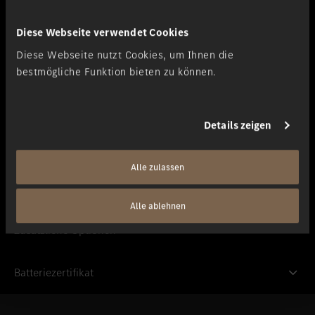
Vertragsabschluss
Der Vertragsabschluss ist innerhalb von MERCEDES-SWISS-
Diese Webseite verwendet Cookies
INTEGRAL (3 Jahre oder 100 000 km) jederzeit möglich,
vorausgesetzt, Wartungen werden gemäss Serviceheft und
Diese Webseite nutzt Cookies, um Ihnen die
Herstellervorgaben durchgeführt.
bestmögliche Funktion bieten zu können.
Details zeigen
ExtendedCare
Alle zulassen
Maintenance
Alle ablehnen
Zusätzliche Optionen
Batteriezertifikat