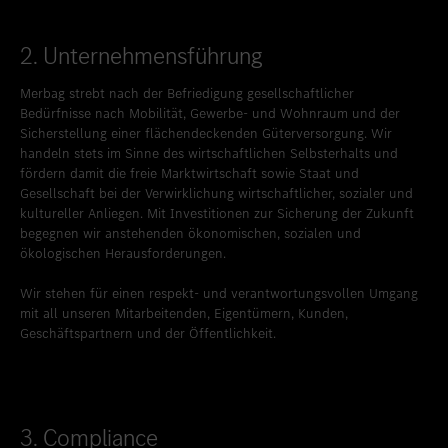
Standort favorisieren
Bern
2. Unternehmensführung
Standort favorisieren
Biel
Standort favorisieren
Bulle
Merbag strebt nach der Befriedigung gesellschaftlicher
Bedürfnisse nach Mobilität, Gewerbe- und Wohnraum und der
Standort favorisieren
Granges-Paccot
Sicherstellung einer flächendeckenden Güterversorgung. Wir
handeln stets im Sinne des wirtschaftlichen Selbsterhalts und
Standort favorisieren
Lugano-Pazzallo
fördern damit die freie Marktwirtschaft sowie Staat und
Gesellschaft bei der Verwirklichung wirtschaftlicher, sozialer und
Standort favorisieren
Mendrisio
kultureller Anliegen. Mit Investitionen zur Sicherung der Zukunft
begegnen wir anstehenden ökonomischen, sozialen und
Standort favorisieren
Schlieren
ökologischen Herausforderungen.
Standort favorisieren
Schlieren Occasionen
Wir stehen für einen respekt- und verantwortungsvollen Umgang
mit all unseren Mitarbeitenden, Eigentümern, Kunden,
Standort favorisieren
Stäfa
Geschäftspartnern und der Öffentlichkeit.
Standort favorisieren
Thun
Standort favorisieren
Vezia
3. Compliance
Standort favorisieren
Winterthur