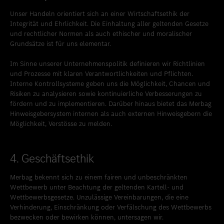
Standort favorisieren
Zollikon
Unser Handeln orientiert sich an einer Wirtschaftsethik der
Integrität und Ehrlichkeit. Die Einhaltung aller geltenden Gesetze
Standort favorisieren
Zürich-Nord
und rechtlicher Normen als auch ethischer und moralischer
Grundsätze ist für uns elementar.
Standort favorisieren
Zürich-Seefeld
Im Sinne unserer Unternehmenspolitik definieren wir Richtlinien
und Prozesse mit klaren Verantwortlichkeiten und Pflichten.
Interne Kontrollsysteme geben uns die Möglichkeit, Chancen und
Risiken zu analysieren sowie kontinuierliche Verbesserungen zu
fördern und zu implementieren. Darüber hinaus bietet das Merbag
Hinweisgebersystem internen als auch externen Hinweisgebern die
Möglichkeit, Verstösse zu melden.
4. Geschäftsethik
Merbag bekennt sich zu einem fairen und unbeschränkten
Wettbewerb unter Beachtung der geltenden Kartell- und
Wettbewerbsgesetze. Unzulässige Vereinbarungen, die eine
Verhinderung, Einschränkung oder Verfälschung des Wettbewerbs
bezwecken oder bewirken können, untersagen wir.