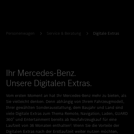
Standort favorisieren
Bern
Standort favorisieren
Biel
Standort favorisieren
Bulle
Personenwagen
Service & Beratung
Digitale Extras
Standort favorisieren
Granges-Paccot
Standort favorisieren
Lugano-Pazzallo
Standort favorisieren
Mendrisio
Ihr Mercedes-Benz.
Standort favorisieren
Schlieren
Unsere Digitalen Extras.
Standort favorisieren
Schlieren Occasionen
Vom ersten Moment an hat Ihr Mercedes-Benz mehr zu bieten, als
Standort favorisieren
Stäfa
Sie vielleicht denken. Denn abhängig von Ihrem Fahrzeugmodell,
Standort favorisieren
Thun
Ihrer gewählten Sonderausstattung, dem Baujahr und Land sind
viele Digitale Extras zum Thema Remote, Navigation, Laden, GUARD
Standort favorisieren
Vezia
360˚ und Entertainment bereits ab Neufahrzeugkauf für eine
Laufzeit von 36 Monaten enthalten¹. Wenn Sie die Vorteile der
Standort favorisieren
Winterthur
Digitalen Extras nach der Erstlaufzeit weiter nutzen möchten,