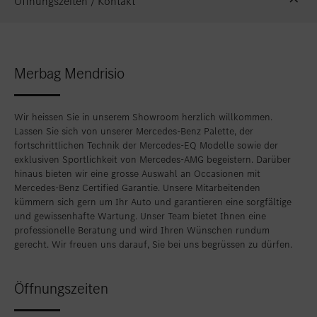
Öffnungszeiten / Kontakt
Standort favorisieren
Zollikon
Standort favorisieren
Zürich-Nord
Merbag Mendrisio
Standort favorisieren
Zürich-Seefeld
Wir heissen Sie in unserem Showroom herzlich willkommen.
Lassen Sie sich von unserer Mercedes-Benz Palette, der
fortschrittlichen Technik der Mercedes-EQ Modelle sowie der
exklusiven Sportlichkeit von Mercedes-AMG begeistern. Darüber
hinaus bieten wir eine grosse Auswahl an Occasionen mit
Mercedes-Benz Certified Garantie. Unsere Mitarbeitenden
kümmern sich gern um Ihr Auto und garantieren eine sorgfältige
und gewissenhafte Wartung. Unser Team bietet Ihnen eine
professionelle Beratung und wird Ihren Wünschen rundum
gerecht. Wir freuen uns darauf, Sie bei uns begrüssen zu dürfen.
Öffnungszeiten