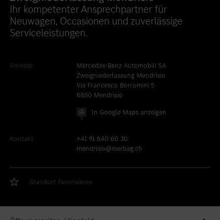
Ihr kompetenter Ansprechpartner für
Standort favorisieren
Bern
Neuwagen, Occasionen und zuverlässige
Standort favorisieren
Biel
Serviceleistungen.
Standort favorisieren
Bulle
Standort favorisieren
Granges-Paccot
Adresse
Mercedes-Benz Automobili SA
Zweigniederlassung Mendrisio
Standort favorisieren
Lugano-Pazzallo
Via Francesco Borromini 5
6850 Mendrisio
Standort favorisieren
Mendrisio
In Google Maps anzeigen
Standort favorisieren
Schlieren
Kontakt
+41 91 640 60 30
Standort favorisieren
Schlieren Occasionen
mendrisio@merbag.ch
Standort favorisieren
Stäfa
Standort favorisieren
Thun
Standort favorisieren
Standort favorisieren
Vezia
Standort favorisieren
Winterthur