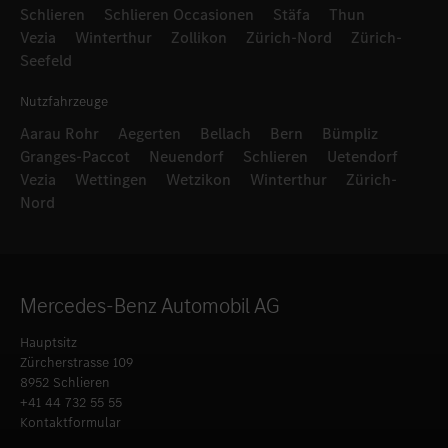
Schlieren
Schlieren Occasionen
Stäfa
Thun
Vezia
Winterthur
Zollikon
Zürich-Nord
Zürich-
Seefeld
Nutzfahrzeuge
Aarau Rohr
Aegerten
Bellach
Bern
Bümpliz
Granges-Paccot
Neuendorf
Schlieren
Uetendorf
Vezia
Wettingen
Wetzikon
Winterthur
Zürich-
Nord
Mercedes-Benz Automobil AG
Hauptsitz
Zürcherstrasse 109
8952 Schlieren
+41 44 732 55 55
Kontaktformular