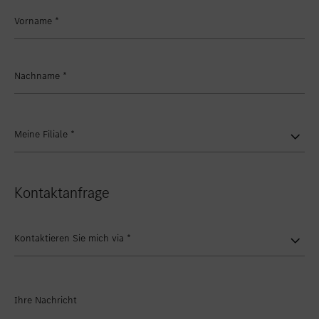
Standort favorisieren
Zollikon
Vorname
*
Standort favorisieren
Zürich-Nord
Standort favorisieren
Zürich-Seefeld
Nachname
*
Meine Filiale
*
Kontaktanfrage
Kontaktieren Sie mich via
*
Ihre Nachricht