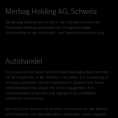
Standort favorisieren
Zollikon
Merbag Holding AG, Schweiz
Standort favorisieren
Zürich-Nord
Die Merbag Holding AG mit Sitz in der Schweiz ist unter der
Standort favorisieren
Zürich-Seefeld
Dachmarke Merbag europaweit mit 24 eigenständigen
Unternehmen in der Automobil- und Immobilienbranche tätig.
Autohandel
In Europa sind wir einer der führenden Mercedes-Benz Vertreter –
mit 28 Standorten in der Schweiz, 5 in Italien, 5 in Luxemburg, 6
im Grossraum Wien und 20 Standorten in Deutschland. Rund
4400 Mitarbeitende sorgen mit ihrem Engagement, ihrer
Fachkompetenz und Erfahrung tagtäglich für zufriedene
Kundinnen und Kunden.
Seit 110 Jahren sind wir mit Vertrieb und Service mit den Marken
und Produkten von Mercedes-Benz verbunden. Unser Angebot