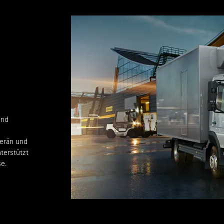
und
verän und
terstützt
e.