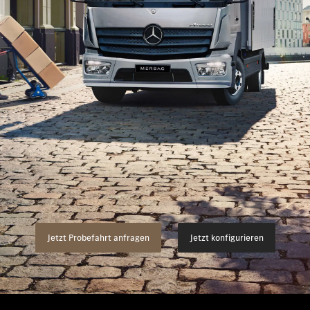
germodelle
Flotten- & Geschäftskunden
Merb
Ladelösungen
Pres
ahrt mit einem Van/Transporter
Leasing
ahrt mit einem LKW/Truck
Jobs 
Versicherung
Lehrs
Garantie
Kont
Mieten
Digitale Extras
Jetzt Probefahrt anfragen
Jetzt konfigurieren
ServiceCare
Servicetermin buchen