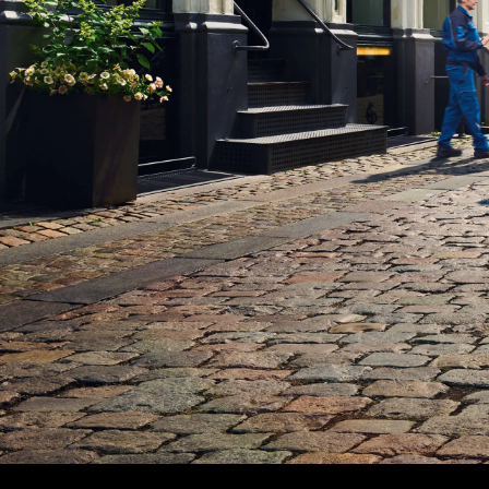
Vorgän
Probef
Probef