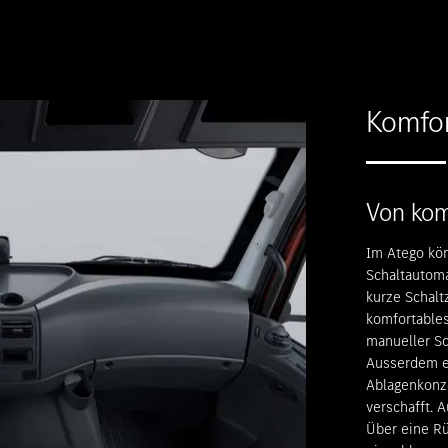
Komfor
Von kom
Im Atego kön
Schaltautoma
kurze Schalt
komfortables
manueller Sc
Ausserdem e
Ablagenkonz
verschafft. 
Über eine Rü