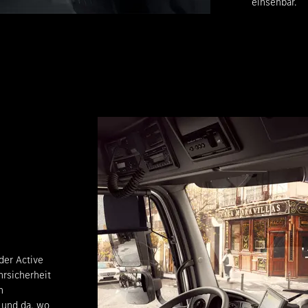
einsehbar.
der Active
hrsicherheit
n
 und da, wo