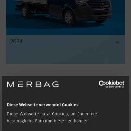
2024
5 Millionen Sprinter 2025.
Diese Webseite verwendet Cookies
Das Sprinter Jubiläumsjahr ist auch das Jahr, in dem der Sprinter
Diese Webseite nutzt Cookies, um Ihnen die
die Verkaufszahl von fünf Millionen Fahrzeugen erreichen wird.
bestmögliche Funktion bieten zu können.
Vom ersten Modell an stand und steht der beliebte Mercedes
Transporter bis heute für Qualität, Flexibilität, Zuverlässigkeit und