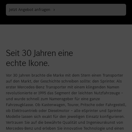
Standort favorisieren
Bern
Jetzt Angebot anfragen
Standort favorisieren
Bümpliz
Standort favorisieren
Granges-Paccot
Standort favorisieren
Neuendorf
Seit 30 Jahren eine
Standort favorisieren
Schlieren
echte Ikone.
Standort favorisieren
Uetendorf
Standort favorisieren
Vezia
Vor 30 Jahren brachte die Marke mit dem Stern einen Transporter
auf den Markt, der Geschichte schreiben sollte: den Sprinter. Als
Standort favorisieren
Wettingen
erster Mercedes-Benz Transporter mit einem klingenden Namen
revolutionierte er 1995 das Segment der leichten Nutzfahrzeuge –
Standort favorisieren
Wetzikon
und wurde schnell zum Namensgeber für eine ganze
Fahrzeugklasse. Ob Kastenwagen, Tourer, Pritsche oder Fahrgestell,
Standort favorisieren
Winterthur
ob Elektroantrieb oder Dieselmotor – alle eSprinter und Sprinter
Modelle lassen sich exakt für den jeweiligen Einsatz konfigurieren.
Standort favorisieren
Zürich-Nord
Vertrauen Sie auf die bewährte Qualität und Ingenieurskunst von
Mercedes-Benz und erleben Sie innovative Technologie und einen