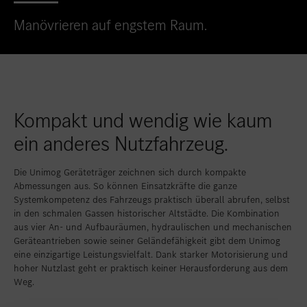
Standort favorisieren
Bern
Manövrieren auf engstem Raum.
Standort favorisieren
Bümpliz
Standort favorisieren
Granges-Paccot
Standort favorisieren
Neuendorf
Kompakt und wendig wie kaum
Standort favorisieren
Schlieren
ein anderes Nutzfahrzeug.
Standort favorisieren
Uetendorf
Standort favorisieren
Vezia
Die Unimog Geräteträger zeichnen sich durch kompakte
Abmessungen aus. So können Einsatzkräfte die ganze
Standort favorisieren
Wettingen
Systemkompetenz des Fahrzeugs praktisch überall abrufen, selbst
in den schmalen Gassen historischer Altstädte. Die Kombination
Standort favorisieren
Wetzikon
aus vier An- und Aufbauräumen, hydraulischen und mechanischen
Geräteantrieben sowie seiner Geländefähigkeit gibt dem Unimog
Standort favorisieren
Winterthur
eine einzigartige Leistungsvielfalt. Dank starker Motorisierung und
hoher Nutzlast geht er praktisch keiner Herausforderung aus dem
Standort favorisieren
Zürich-Nord
Weg.