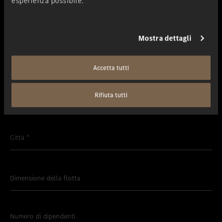
esperienza possibile.
Azienda
*
Mostra dettagli
Contatta
*
Accetta tutti
Rifiuta tutti
CAP
*
Città
*
Dimensione della flotta
Numero di dipendenti