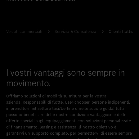
Inserire nei preferiti
Berna
Inserire nei preferiti
Bümpliz
Inserire nei preferiti
Granges-Paccot
Veicoli commerciali
Servizio & Consulenza
Clienti flottisti
Inserire nei preferiti
Neuendorf
Inserire nei preferiti
Schlieren
Inserire nei preferiti
Uetendorf
I vostri vantaggi sono sempre in
Inserire nei preferiti
Vezia
movimento.
Inserire nei preferiti
Wettingen
Offriamo soluzioni di mobilità su misura per la vostra
Inserire nei preferiti
Wetzikon
azienda. Responsabili di flotte, User-chooser, persone indipenenti,
imprenditori nel settore taxi/berline o nelle scuole guida: tutti
Inserire nei preferiti
Winterthur
possono beneficiare delle nostre condizioni vantaggiose e delle
offerte speciali sugli equipaggiamenti con soluzioni personalizzate
Inserire nei preferiti
Zürich-Nord
di finanziamento, leasing e assistenza. Il nostro obiettivo è
garantirvi un supporto completo, per permettervi di essere sempre