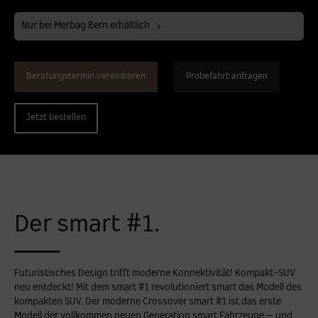
Standort favorisieren
Bern
Nur bei Merbag Bern erhältlich
Standort favorisieren
Biel
Standort favorisieren
Bulle
Beratungstermin vereinbaren
Probefahrt anfragen
Standort favorisieren
Granges-Paccot
Standort favorisieren
Lugano-Pazzallo
Jetzt bestellen
Standort favorisieren
Mendrisio
Standort favorisieren
Schlieren
Standort favorisieren
Schlieren Occasionen
Der smart #1.
Standort favorisieren
Stäfa
Standort favorisieren
Thun
Futuristisches Design trifft moderne Konnektivität! Kompakt-SUV
Standort favorisieren
Vezia
neu entdeckt! Mit dem smart #1 revolutioniert smart das Modell des
kompakten SUV. Der moderne Crossover smart #1 ist das erste
Standort favorisieren
Winterthur
Modell der vollkommen neuen Generation smart Fahrzeuge – und