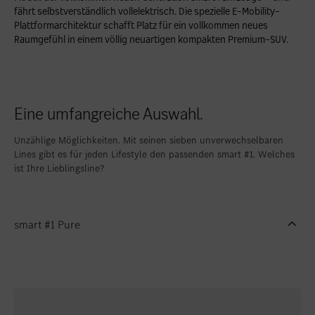
fährt selbstverständlich vollelektrisch. Die spezielle E-Mobility-
Standort favorisieren
Zollikon
Plattformarchitektur schafft Platz für ein vollkommen neues
Raumgefühl in einem völlig neuartigen kompakten Premium-SUV.
Standort favorisieren
Zürich-Nord
Standort favorisieren
Zürich-Seefeld
Eine umfangreiche Auswahl.
Unzählige Möglichkeiten. Mit seinen sieben unverwechselbaren
Lines gibt es für jeden Lifestyle den passenden smart #1. Welches
ist Ihre Lieblingsline?
smart #1 Pure