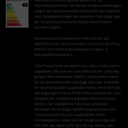
Alle Bilder und Illustrationen dienen nur zu
Informationszwecken. Sie können Sonderausstattungen
zeigen, die nicht automatisch Bestandteil des Angebots
sind. Farbabweichungen des bestellten Fahrzeugs oder
der Ausstattung sind aus produktionstechnischen
Gründen möglich.
Stromverbrauch kombiniert in kWh/100 km: 18,2
(BRABUS/Pulse), 16,8 (Premium), 17,4 (Pro+), 18,1 (Pro),-
(WLTP); CO2-Emissionen kombiniert in g/km: 0;
Energieeffizienzklasse A.
¹ Alle Preise/Tarife verstehen sich, sofern nicht anders
angegeben, inklusive der zum Zeitpunkt der Lieferung
gültigen Mehrwertsteuer (MwSt.). Insbesondere wenn
Sie als Geschäftskunde eingeloggt sind oder Angebote
für Geschäftskunden ausgewählt haben, verstehen sich
alle angezeigten Preise/Tarife immer exklusive der zum
Zeitpunkt der Auslieferung gültigen Mehrwertsteuer
(MwSt.). Der angegebene Fahrzeug-Listenpreis
beinhaltet die einmalige Ablieferungspauschale (inkl.
Transportkosten bis zum ausgewählten smart
Vertriebspartner sowie die Fahrzeugzulassung) von
CHF 490 inkl. MwSt. (CHF 453,28 zzgl. MwSt.). Der