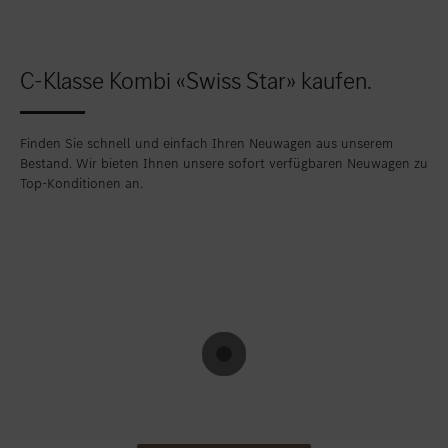
Standort favorisieren
Zollikon
Standort favorisieren
Zürich-Nord
C-Klasse Kombi «Swiss Star» kaufen.
Standort favorisieren
Zürich-Seefeld
Finden Sie schnell und einfach Ihren Neuwagen aus unserem
Bestand. Wir bieten Ihnen unsere sofort verfügbaren Neuwagen zu
Top-Konditionen an.