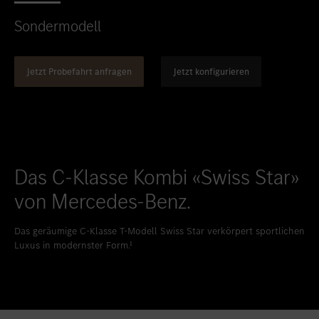
Standort favorisieren
Bern
Sondermodell
Standort favorisieren
Biel
Standort favorisieren
Bulle
Jetzt Probefahrt anfragen
Jetzt konfigurieren
Standort favorisieren
Granges-Paccot
Standort favorisieren
Lugano-Pazzallo
Standort favorisieren
Mendrisio
Das C-Klasse Kombi «Swiss Star»
Standort favorisieren
Schlieren
von Mercedes-Benz.
Standort favorisieren
Schlieren Occasionen
Standort favorisieren
Stäfa
Das geräumige C-Klasse T-Modell Swiss Star verkörpert sportlichen
Luxus in modernster
Form.¹
Standort favorisieren
Thun
Standort favorisieren
Vezia
Standort favorisieren
Winterthur