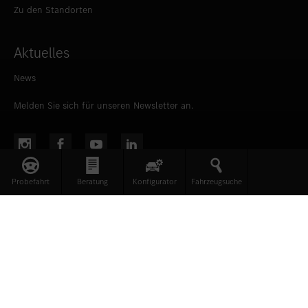
Zu den Standorten
Aktuelles
News
Melden Sie sich für unseren Newsletter an.
Probefahrt
Beratung
Konfigurator
Fahrzeugsuche
Datenschutz
|
Impressum
|
Compliance
|
Verhaltenskodex
|
AGB
|
Sitemap